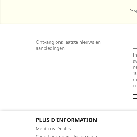
Ite
Ontvang ons laatste nieuws en
aanbiedingen
In
av
ne
1
m
co
PLUS D'INFORMATION
Mentions légales
Conditions générales de vente