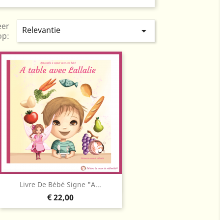
eer
Relevantie

op:
Snel bekijken

Livre De Bébé Signe "A...
Prijs
€ 22,00