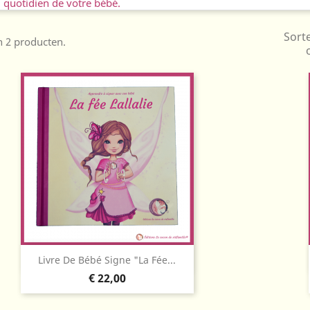
 quotidien de votre bébé.
Sort
jn 2 producten.
Snel bekijken

Livre De Bébé Signe "La Fée...
Prijs
€ 22,00