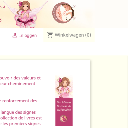

shopping_cart

Winkelwagen
(0)
Inloggen
ouvoir des valeurs et
 leur cheminement
le renforcement des
a langue des signes
llection de livres est
e les premiers signes