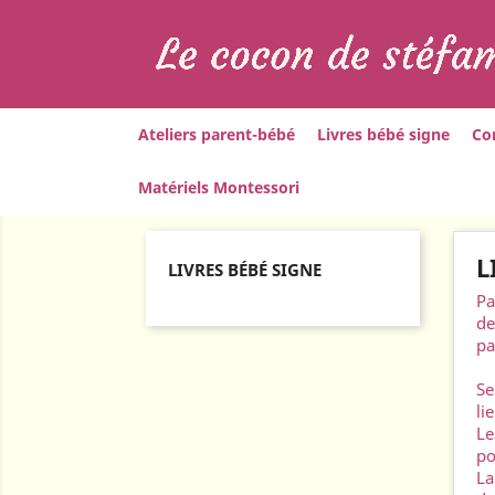
Ateliers parent-bébé
Livres bébé signe
Co
Matériels Montessori
Home
Livres bébé signe
L
LIVRES BÉBÉ SIGNE
Pa
de
pa
Se
li
Le
po
La