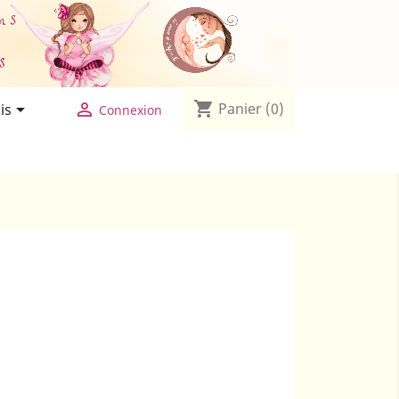

shopping_cart


Panier
(0)
is
Connexion