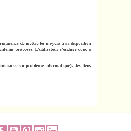
permanence de mettre les moyens à sa disposition
 contenus proposés. L’utilisateur s’engage donc à
aintenance ou problème informatique), des liens
Facebook
YouTube
Pinterest
Instagram
LinkedIn