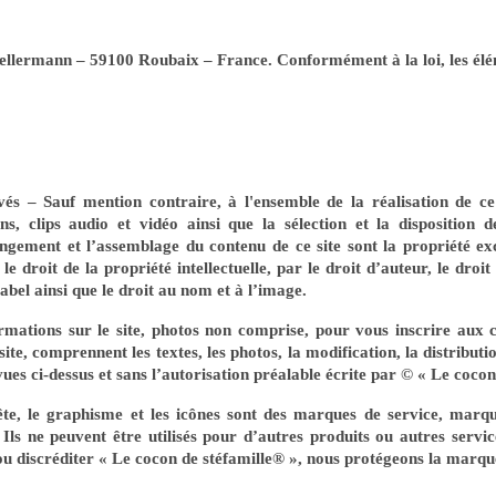
ellermann – 59100 Roubaix – France. Conformément à la loi, les éléme
és – Sauf mention contraire, à l'ensemble de la réalisation de ce 
ons, clips audio et vidéo ainsi que la sélection et la disposition d
angement et l’assemblage du contenu de ce site sont la propriété ex
e droit de la propriété intellectuelle, par le droit d’auteur, le droi
label ainsi que le droit au nom et à l’image.
rmations sur le site, photos non comprise, pour vous inscrire aux 
ite, comprennent les textes, les photos, la modification, la distributio
ues ci-dessus et sans l’autorisation préalable écrite par © « Le cocon 
-tête, le graphisme et les icônes sont des marques de service, mar
ls ne peuvent être utilisés pour d’autres produits ou autres servi
 ou discréditer « Le cocon de stéfamille® », nous protégeons la marqu