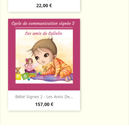
Prix
22,00 €
Bébé Signes 2 - Les Amis De...
Prix
157,00 €