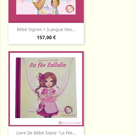
Bébé Signes 1 (langue Des...
Prix
157,00 €
Livre De Bébé Signe "La Fée...