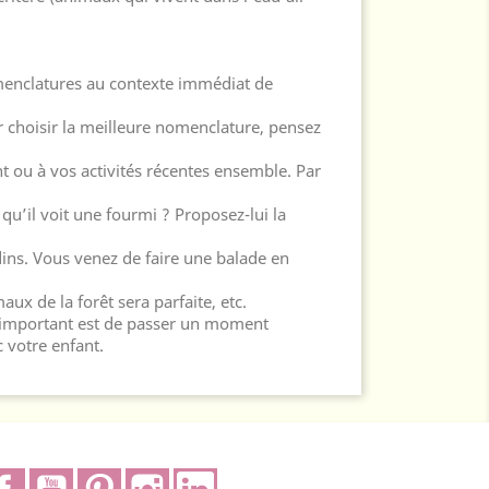
menclatures au contexte immédiat de
r choisir la meilleure nomenclature, pensez
 ou à vos activités récentes ensemble. Par
 qu’il voit une fourmi ? Proposez-lui la
rdins. Vous venez de faire une balade en
ux de la forêt sera parfaite, etc.
s important est de passer un moment
 votre enfant.
Facebook
YouTube
Pinterest
Instagram
LinkedIn