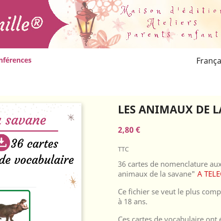
nférences
França
aux de la savane
LES ANIMAUX DE L
2,80 €
TTC
36 cartes de nomenclature aux i
animaux de la savane"
A TEL
Ce fichier se veut le plus compl
à 18 ans.
Ces cartes de vocabulaire ont 