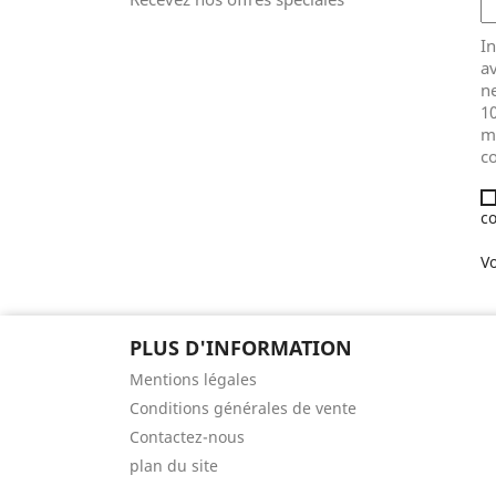
In
av
ne
1
m
co
co
Vo
PLUS D'INFORMATION
Mentions légales
Conditions générales de vente
Contactez-nous
plan du site