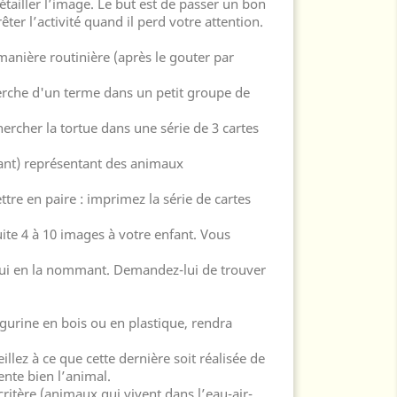
ailler l’image. Le but est de passer un bon
ter l’activité quand il perd votre attention.
 manière routinière (après le gouter par
erche d'un terme dans un petit groupe de
ercher la tortue dans une série de 3 cartes
fant) représentant des animaux
tre en paire : imprimez la série de cartes
te 4 à 10 images à votre enfant. Vous
lui en la nommant. Demandez-lui de trouver
igurine en bois ou en plastique, rendra
illez à ce que cette dernière soit réalisée de
ente bien l’animal.
 critère (animaux qui vivent dans l’eau-air-