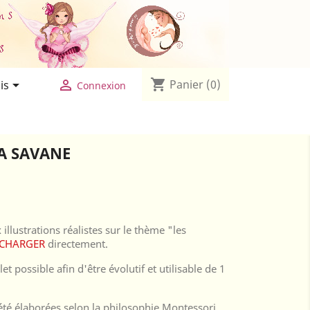

shopping_cart


Panier
(0)
is
Connexion
A SAVANE
llustrations réalistes sur le thème "les
ECHARGER
directement.
et possible afin d'être évolutif et utilisable de 1
été élaborées selon la philosophie Montessori