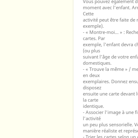
Vous pouvez également dét
moment avec l’enfant. Arrê
Cette
activité peut être faite de
exemple).
- « Montre-moi… » : Rech
cartes. Par
exemple, l'enfant devra ch
(ou plus
suivant l’âge de votre en
domestiques.
- « Trouve la même » / met
en deux
exemplaires. Donnez ensui
disposez
ensuite une carte devant 
la carte
identique.
- Associer l’image à une f
l’activité
un peu plus sensorielle. Ve
manière réaliste et représ
- Trier les cartes selon un