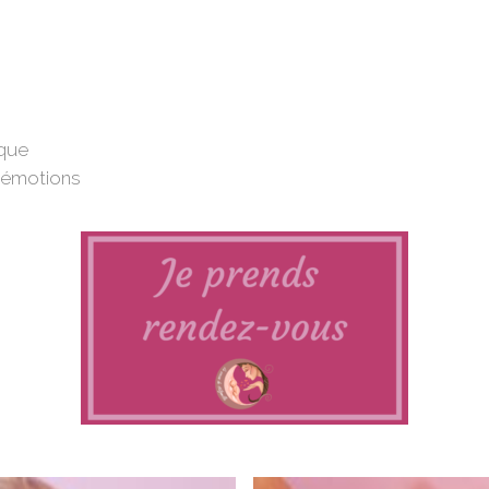
ique
s émotions