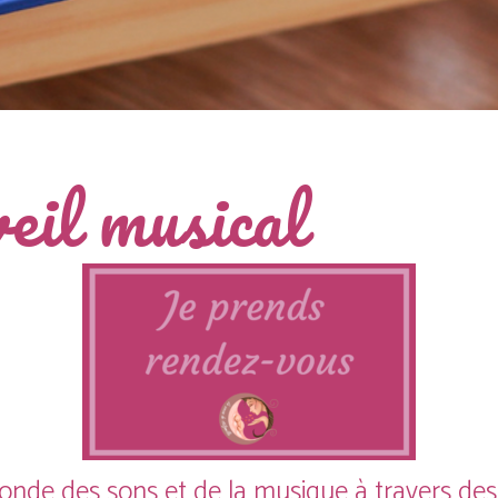
veil musical
onde des sons et de la musique à travers des