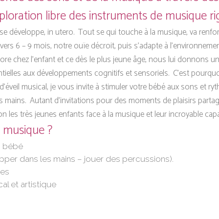
xploration libre des instruments de musique ri
 se développe, in utero. Tout se qui touche à la musique, va renforc
t, vers 6 – 9 mois, notre ouïe décroit, puis s’adapte à l’environn
ore chez l’enfant et ce dès le plus jeune âge, nous lui donnons u
ntielles aux développements cognitifs et sensoriels. C’est pourquo
r d’éveil musical, je vous invite à stimuler votre bébé aux sons et ry
s mains. Autant d’invitations pour des moments de plaisirs partag
on les très jeunes enfants face à la musique et leur incroyable cap
a musique ?
n bébé
pper dans les mains – jouer des percussions).
xes
al et artistique