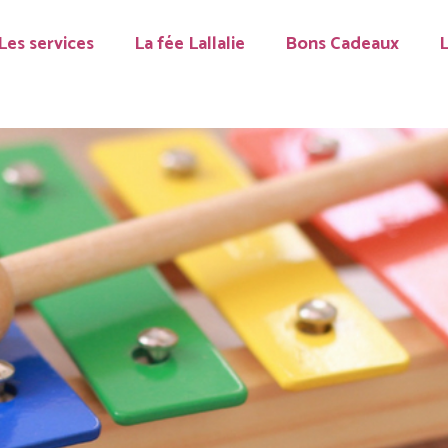
Les services
La fée Lallalie
Bons Cadeaux
L