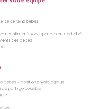
er votre équipe :
té de certains bébés
oir continuer à s’occuper des autres bébés
ments des bébés
ébés
e
es bébés – position physiologique
en de portage possible
uages
entuel