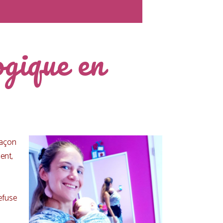
gique en
façon
ent,
efuse