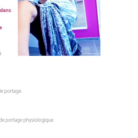
 dans
e
à
de portage.
 de portage physiologique.