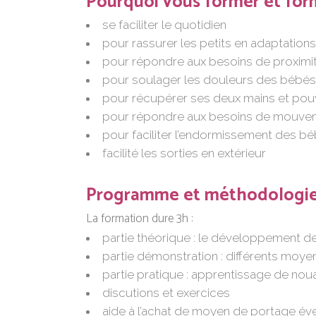
Pourquoi vous former et form
se faciliter le quotidien
pour rassurer les petits en adaptations
pour répondre aux besoins de proximi
pour soulager les douleurs des bébés
pour récupérer ses deux mains et pouv
pour répondre aux besoins de mouve
pour faciliter l’endormissement des b
facilité les sorties en extérieur
Programme et méthodologi
La formation dure 3h :
partie théorique : le développement d
partie démonstration : différents moy
partie pratique : apprentissage de no
discutions et exercices
aide à l’achat de moyen de portage év