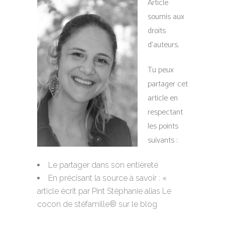
Article
soumis aux
droits
d’auteurs.
Tu peux
partager cet
article en
respectant
les points
suivants :
Le partager dans son entièreté
En précisant la source à savoir : «
article écrit par Pint Stéphanie alias Le
cocon de stéfamille® sur le blog