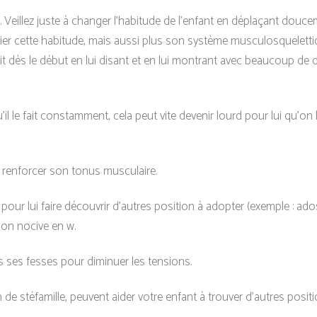
.
Veillez juste à changer l’habitude de l’enfant en déplaçant doucem
ifier cette habitude, mais aussi plus son système musculosquelettiq
 fait dès le début en lui disant et en lui montrant avec beaucoup
il le fait constamment, cela peut vite devenir lourd pour lui qu’on l
t renforcer son tonus musculaire.
é pour lui faire découvrir d’autres position à adopter (exemple : ado
tion nocive en w.
s ses fesses pour diminuer les tensions.
on de stéfamille, peuvent aider votre enfant à trouver d’autres pos