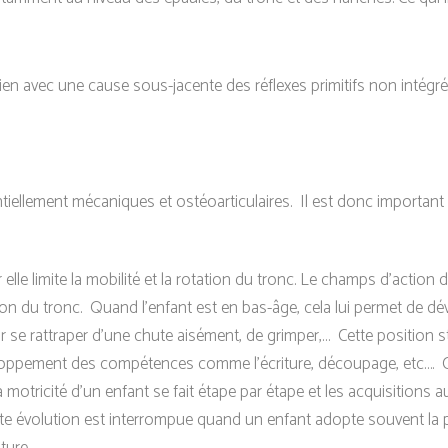
ien avec une cause sous-jacente des réflexes primitifs non intégré
ellement mécaniques et ostéoarticulaires. Il est donc important 
 elle limite la mobilité et la rotation du tronc. Le champs d’action d
tation du tronc. Quand l’enfant est en bas-âge, cela lui permet de d
oir se rattraper d’une chute aisément, de grimper,… Cette position 
veloppement des compétences comme l’écriture, découpage, etc…. Co
 la motricité d’un enfant se fait étape par étape et les acquisitio
te évolution est interrompue quand un enfant adopte souvent la 