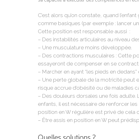
sa capacité à exécuter des compétences en écri
C’est alors qu’on constate, quand l’enfan
comme basiques (par exemple : lancer une b
Cette position est responsable aussi :
– Des instabilités articulaires au niveau d
– Une musculature moins développée.
– Des contractions musculaires : Cette p
essayeront de compenser en se contracta
– Marcher en ayant “les pieds en dedans”
– Une perte globale de la motricité peut e
risque accrue d’obésité ou de maladies c
– Des douleurs dorsales une fois adulte.
enfants, il est nécessaire de renforcer le
position en W régulière est privé de cela
–
Être assis en position en W peut prédisp
Quelles solutions ?