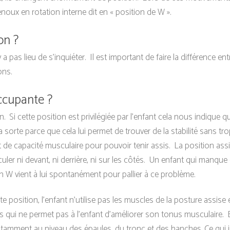
 genoux en rotation interne dit en « position de W ».
on ?
 a pas lieu de s’inquiéter. Il est important de faire la différence en
ons.
occupante ?
 Si cette position est privilégiée par l’enfant cela nous indique 
 sorte parce que cela lui permet de trouver de la stabilité sans tro
t de capacité musculaire pour pouvoir tenir assis. La position as
er ni devant, ni derrière, ni sur les côtés. Un enfant qui manque 
en W vient à lui spontanément pour pallier à ce problème.
osition, l’enfant n’utilise pas les muscles de la posture assise et 
dos qui ne permet pas à l’enfant d’améliorer son tonus musculaire.
notamment au niveau des épaules, du tronc et des hanches.
Ce qui 