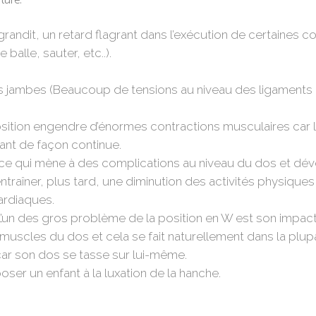
ture.
t grandit, un retard flagrant dans l’exécution de certaine
alle, sauter, etc..).
es jambes (
Beaucoup de tensions au niveau des ligaments
osition engendre d’énormes contractions musculaires car
nt de façon continue.
 ce qui mène à des complications au niveau du dos et dé
ntraîner, plus tard, une diminution des activités physique
ardiaques.
L’un des gros problème de la position en W est son impact
s muscles du dos et cela se fait naturellement dans la plu
 car son dos se tasse sur lui-même.
oser un enfant à la luxation de la hanche.